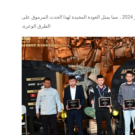
بعد الانتظار الطويل الذي تمتد إلى 2،190 يومًا ، بدا سباق Gaoligong Ultra Trail المتوقع للغاية مسدس البداية في 25 أكتوبر 2024 ، مما يمثل العودة المجيدة لهذا الحدث المرموق على
الطرق الوعرة.