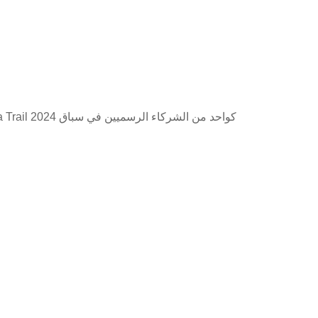
كواحد من الشركاء الرسميين في سباق 2024 Gaoligong Ultra Trail ، وصل Pohinix إلى مكان الحادث مع العلامة التجارية المشتركة