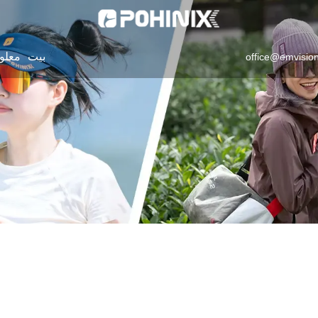
بيت
معلو
office@emvisio