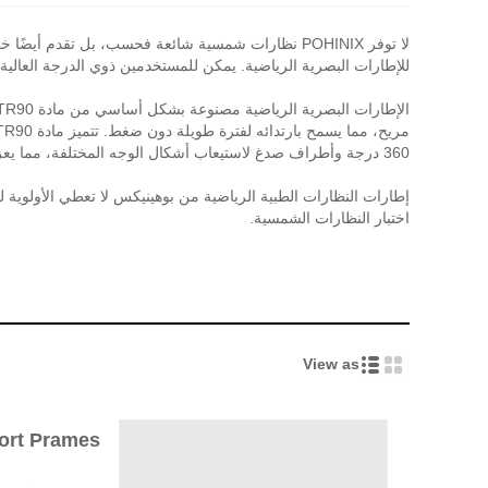
لا توفر POHINIX نظارات شمسية شائعة فحسب، بل تق
للإطارات البصرية الرياضية. يمكن للمستخدمين ذوي الدرجة العالية
الإطارات البصرية الرياضية مصنوعة بشكل أساسي من مادة TR90، وهي خفيفة الوزن وخفيفة الوزن
360 درجة وأطراف صدغ لاستيعاب أشكال الوجه المختلفة، مما يعزز الراحة والثبات عند الارتداء.
اختبار النظارات الشمسية.
View as
port Prames