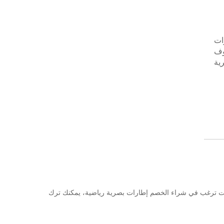
ات
وف
ية
وموردًا محترفًا إطارات بصرية رياضية في الصين، لدينا مصنعنا الخاص ونقدم أحدث المبيعات. سواء كنت بحاجة إلى معيار CE أو كنت ترغب في شراء الخصم إطارات بصرية رياضية، يمكنك ترك