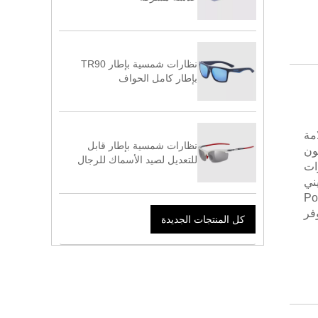
نظارات شمسية بإطار TR90
بإطار كامل الحواف
لامة
نظارات شمسية بإطار قابل
ون
للتعديل لصيد الأسماك للرجال
ات
ني
ي. تم تصميم إطارات Pohinix
 يوفر
كل المنتجات الجديدة