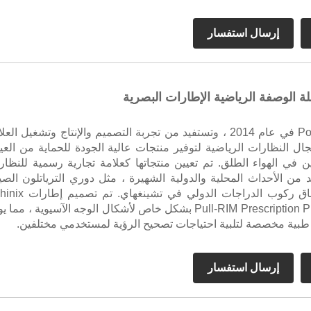
إرسال استفسار
لة الوصفة الرياضية الإطارات البصرية
تأسست Pohinix في عام 2014 ، وتستفيد من تجربة التصميم والإنتاج وتشغيل الع
ال النظارات الرياضية لتوفير منتجات عالية الجودة للحماية من العي
ن في الهواء الطلق. تم تعيين منتجاتها كعلامة تجارية رسمية للنظار
د من الأحداث المحلية والدولية الشهيرة ، مثل دوري الترياتلون الصي
وجولة في سباق ركوب الدراجات الدولي في تشينغها
Pull-RIM Prescription Prescips Sport بشكل خاص لأشكال الوجه الآسيوية ، مما
ية مخصصة لتلبية احتياجات تصحيح الرؤية لمستخدمي مختلفين.
إرسال استفسار