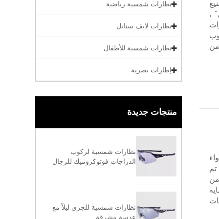
كة تصنيع
نظارات شمسية رياضية
فضل" ،
رات
نظارات لايف ستايل
وب
RX D هي واحدة من
نظارات شمسية للأطفال
إطارات بصرية
منتجات جديدة
نظارات شمسية لركوب
اء
الدراجات فوتوكروميك للرجال
تم
د من
ية
تياجات
نظارات شمسية للجري ليلاً مع
عدسة مشرقة