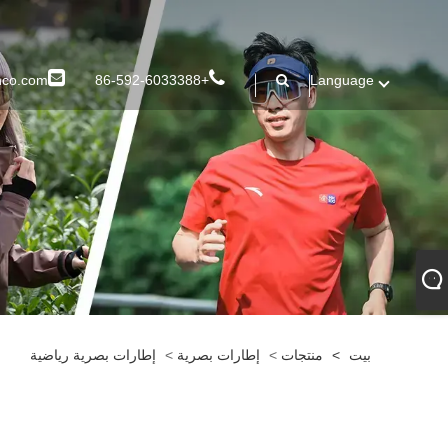
nco.com
+86-592-6033388
Language
بيت
>
منتجات
>
إطارات بصرية
>
إطارات بصرية رياضية