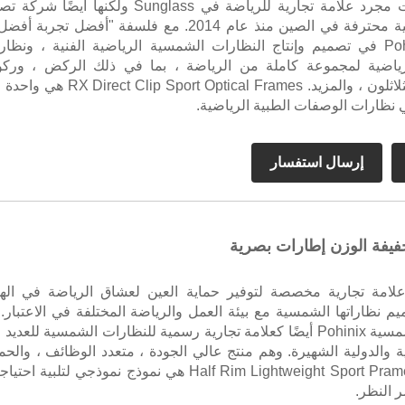
Pohinix ليست مجرد علامة تجارية للرياضة في Sunglass ولكنها أيضًا شر
نظارات شمسية محترفة في الصين منذ عام 2014. مع فلسفة "أفضل تجربة أ
تتخصص Pohinix في تصميم وإنتاج النظارات الشمسية الرياضية الفنية ، ونظا
اضية لمجموعة كاملة من الرياضة ، بما في ذلك الركض ، ورك
الدراجات ، والثلاثلون ، والمزيد. irect Clip Sport Optical Frames
 نظارات الوصفات الطبية الرياضية.
إرسال استفسار
يفة الوزن إطارات بصرية
P هي علامة تجارية مخصصة لتوفير حماية العين لعشاق الرياضة في الهو
م نظاراتها الشمسية مع بيئة العمل والرياضة المختلفة في الاعتبار. 
تعيين نظارة شمسية Pohinix أيضًا كعلامة تجارية رسمية للنظارات الشمسية للعدي
ة والدولية الشهيرة. وهم منتج عالي الجودة ، متعدد الوظائف ، والحما
من العيون. Half Rim Lightweight Sport Prames هي نموذج نموذجي لتلبية اح
النظر.