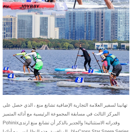
تهانينا لسفير العلامة التجارية الإضافية تشانغ منغ ، الذي حصل على
المركز الثالث في مسابقة المجموعة الرئيسية مع أدائه المتميز
وقدراته الاستثنائية! والجدير بالذكر أن تشانغ منغ ارتدى
Pohinix
Cross Star Spere Series
خلال المنافسة. هذه النظارات ، مع أدائها