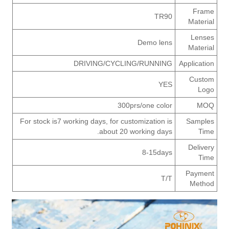
Frame
TR90
Material
Lenses
Demo lens
Material
DRIVING/CYCLING/RUNNING
Application
Custom
YES
Logo
300prs/one color
MOQ
For stock is7 working days, for customization is
Samples
about 20 working days.
Time
Delivery
8-15days
Time
Payment
T/T
Method