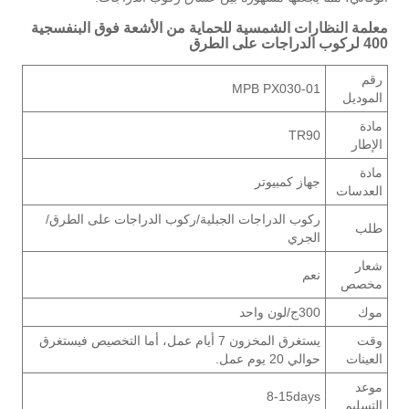
معلمة النظارات الشمسية للحماية من الأشعة فوق البنفسجية
400 لركوب الدراجات على الطرق
رقم
MPB PX030-01
الموديل
مادة
TR90
الإطار
مادة
جهاز كمبيوتر
العدسات
ركوب الدراجات الجبلية/ركوب الدراجات على الطرق/
طلب
الجري
شعار
نعم
مخصص
موك
300ج/لون واحد
وقت
يستغرق المخزون 7 أيام عمل، أما التخصيص فيستغرق
العينات
حوالي 20 يوم عمل.
موعد
8-15days
التسليم