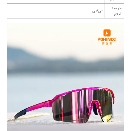
طريقة
تي/تي
الدفع