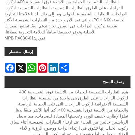
النظارات الشمسية للحماية من الأشعة فوق البنفسجية 400 لركوب
الدراجات على الطرق النظارات الشمسية، النظارات الشمسية لركوب
الدراجات، النظارات الشمسية للجولف وما إلى ذلك. لدينا علامتنا التجارية
الخاصة، POHINIX، والتي تعد الآن واحدة من النظارات الشمسية الأكثر
شعبية لركوب الدراجات في الصين. نحن ندعم أيضًا تصنيع المعدات
الأصلية ونوفر تخصيصًا شاملاً للعلامة التجارية لعملائنا.
نموذج:MPB PX030-01
إرسال استفسار
acebook
WhatsApp
X
Pinterest
LinkedIn
Share
وصف المنتج
هذه النظارات الشمسية للحماية من الأشعة فوق البنفسجية 400
لركوب الدراجات على الطرق هي واحدة من سلسلة النظارات
الشمسية الاحترافية لركوب الدراجات التي تلبي الحماية الرياضية
والحماية من الأشعة فوق البنفسجية 400. كما أنها الأكثر مبيعًا لدينا
نظرًا لإطارها خفيف الوزن وعدستها المضادة للصدمات، مما يجعل
الرياضيين خاليين من العبء عند ارتداء النظارات الشمسية أثناء سباق
ركوب الخيل. إنها تتفوق في ارتداء الراحة ووضوح الرؤية والأداء
الوقائي، مما يجعلها مشهورة بين عشاق ركوب الدراجات.